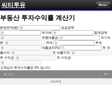
씨티투유
Menu
부동산 투자수익률 계산기
분양면적(평)
공급금액
부가세
합계금액
은행대출금
자기자
본
月세
年세
대출금리(%)
年 대
출이자
月 대출이자
年 수익금
月 수익금
고객님의 투자수익률은
0
%
입니다.
로그인...
PC
씨티투유